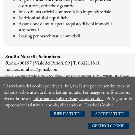
costruttore, verifiche e garanzie
Inizio di una attività commerciale o imprenditoriale
Iscrizioni ad albi e qualifiche
Assunzione di mutui per l'acquisto di beni immobili
strumentali
Leasing per macchinari e immobili
Studio Notarile Sciumbata
Roma - 00197
|
Viale dei Parioli, 59 | T. 063211811
n
otaiosciumbata@gmail.com
© 2026 Copyright Studio Notarile Sciumbata. Tutti i diritti riservati | P.IVA 09105011002 |
Cookie
Policy
-
Sitemap
-
Privacy
-
Gestisci Cookie
-
Credits
Ci serviamo dei cookie per diversi fini, tra l'altro per consentire funzioni
del sito web e attività di marketing mirate. Per maggiori informazioni,
riveda la nostra
informativa sulla privacy e sui cookie
. Può gestire le
impostazioni relative ai cookie, cliccando su 'Gestisci Cookie'.
RIFIUTA TUTTI
ACCETTA TUTTI
GESTISCI COOKIE