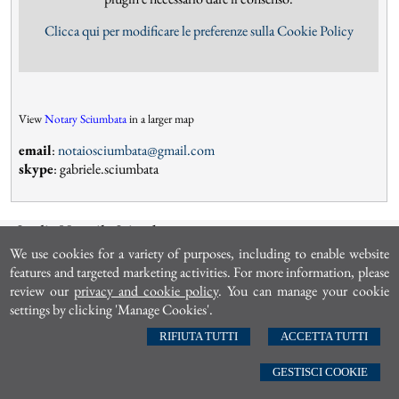
Clicca qui per modificare le preferenze sulla Cookie Policy
View
Notary Sciumbata
in a larger map
email
:
notaiosciumbata@gmail.com
skype
: gabriele.sciumbata
Studio Notarile Sciumbata
Roma
|
Via Giovanni Paisiello 49 | T. 063211811
We use cookies for a variety of purposes, including to enable website
n
otaiosciumbata@gmail.com
features and targeted marketing activities. For more information, please
review our
privacy and cookie policy
. You can manage your cookie
settings by clicking 'Manage Cookies'.
© 2026 Copyright Studio Notarile Sciumbata. All rights reserved | P.IVA 09105011002 |
-
Sitemap
-
Privacy
-
Gestisci Cookie
-
Credits
RIFIUTA TUTTI
ACCETTA TUTTI
GESTISCI COOKIE